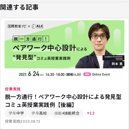
関連する記事
授業実践
脱一方通行！ペアワーク中心設計による発見型
コミュ英授業実践例【後編】
学年
中学
学年
高校
技能
4技能統合
+12
授業実践
2023.09.13