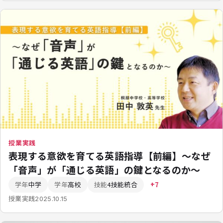
授業実践
表現する意欲を育てる英語指導【前編】〜なぜ
「音声」が「通じる英語」の鍵となるのか〜
学年
中学
学年
高校
技能
4技能統合
+7
授業実践
2025.10.15