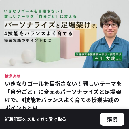
授業実践
いきなりゴールを目指さない！難しいテーマを
「自分ごと」に変えるパーソナライズと足場架
けで、4技能をバランスよく育てる授業実践の
ポイントとは
学年
中学
学年
高校
技能
4技能統合
+10
購読
新着記事をメルマガで受け取る
授業実践
2025.09.29