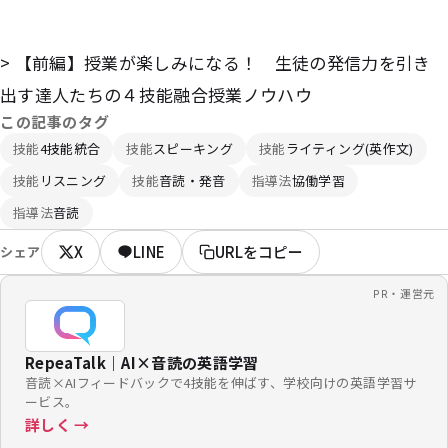
> 【前編】授業が楽しみになる！ 生徒の発信力を引き
出す達人たちの４技能融合授業ノウハウ
この記事のタグ
技能
4技能統合
技能
スピーキング
技能
ライティング(英作文)
技能
リスニング
技能
音読・発音
指導法
協働学習
指導法
音読
X
LINE
URLをコピー
シェア
PR・運営元
RepeaTalk｜AI×音読の英語学習
音読×AIフィードバックで4技能を伸ばす、学校向けの英語学習サ
ービス。
詳しく →