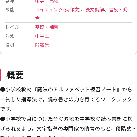
学年
中学
、
高校
技能
ライティング(英作文)
、
長文読解
、
音読・発
音
レベル
基礎・補習
対象
中学生
種別
問題集
概要
●小学校教材『魔法のアルファベット練習ノート』から
一貫した指導法で，読み書きの力を育てるワークブック
です。
●小学校で身につけた音の素地を中学校の読み書きに繋
げられるよう，文字指導の専門家の助言のもと，段階的・