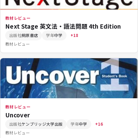
教材レビュー
Next Stage 英文法・語法問題 4th Edition
出版社
桐原書店
学年
中学
+18
教材レビュー
教材レビュー
Uncover
出版社
ケンブリッジ大学出版
学年
中学
+16
教材レビュー