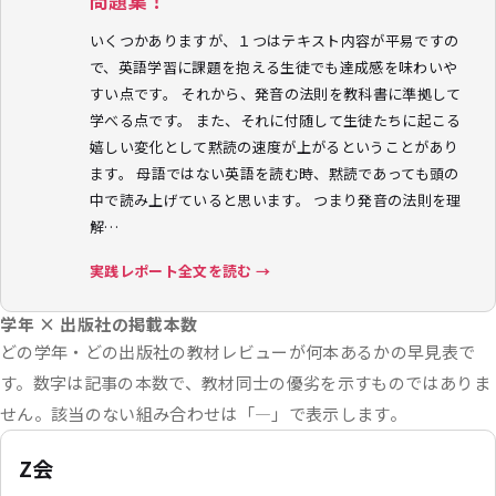
問題集！
いくつかありますが、１つはテキスト内容が平易ですの
で、英語学習に課題を抱える生徒でも達成感を味わいや
すい点です。 それから、発音の法則を教科書に準拠して
学べる点です。 また、それに付随して生徒たちに起こる
嬉しい変化として黙読の速度が上がるということがあり
ます。 母語ではない英語を読む時、黙読であっても頭の
中で読み上げていると思います。 つまり発音の法則を理
解…
実践レポート全文を読む →
学年 × 出版社の掲載本数
どの学年・どの出版社の教材レビューが何本あるかの早見表で
す。数字は記事の本数で、教材同士の優劣を示すものではありま
せん。該当のない組み合わせは「—」で表示します。
Z会