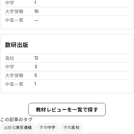
中学
1
大学受験
10
中高一貫
—
数研出版
高校
12
中学
3
大学受験
5
中高一貫
1
教材レビューを一覧で探す
この記事のタグ
出版社
東京書籍
学年
中学
学年
高校