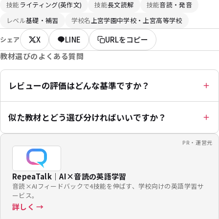
技能
ライティング(英作文)
技能
長文読解
技能
音読・発音
レベル
基礎・補習
学校名
上宮学園中学校・上宮高等学校
X
LINE
URLをコピー
シェア
教材選びのよくある質問
レビューの評価はどんな基準ですか？
似た教材とどう選び分ければいいですか？
PR・運営元
RepeaTalk｜AI×音読の英語学習
音読×AIフィードバックで4技能を伸ばす、学校向けの英語学習サ
ービス。
詳しく →