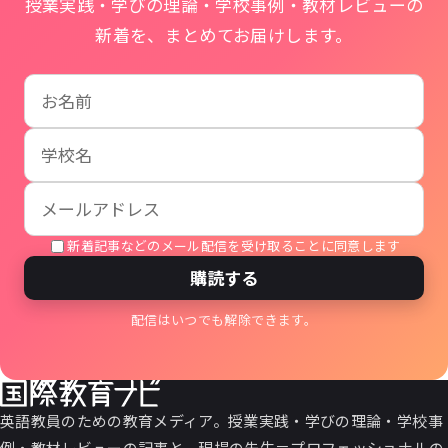
授業実践・学びの理論・学校事例・教材レビューの
新着を、まとめてお届けします。
お名前
学校名
メールアドレス
新着記事などのメール配信を受け取ることに同意します
購読する
配信はいつでも解除できます。
英語教員のための教育メディア。授業実践・学びの理論・学校事
例・教材レビューの記事と、現場の先生＝プロフェッショナルの