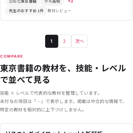
出版社
東京書籍
学年
高校
+3
先生のおすすめ 1件
教材レビュー
1
2
次へ
ペ
ー
COMPARE
東京書籍の教材を、技能・レベル
ジ
で並べて見る
送
り
技能 × レベルで代表的な教材を整理しています。
未付与の項目は「—」で表示します。
掲載は中立的な情報で、
特定の教材を相対的に上下づけしません。